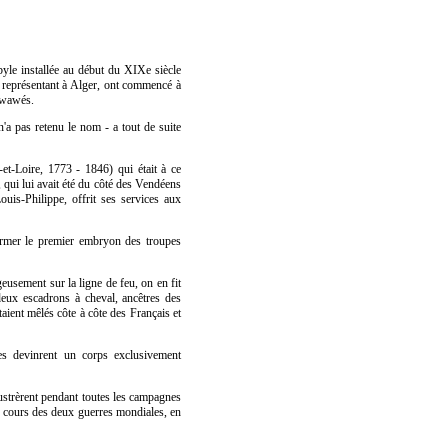
yle installée au début du XIXe siècle
'un représentant à Alger, ont commencé à
 Zwawés.
n'a pas retenu le nom - a tout de suite
t-Loire, 1773 - 1846) qui était à ce
qui lui avait été du côté des Vendéens
uis-Philippe, offrit ses services aux
ormer le premier embryon des troupes
usement sur la ligne de feu, on en fit
, deux escadrons à cheval, ancêtres des
aient mêlés côte à côte des Français et
ves devinrent un corps exclusivement
lustrèrent pendant toutes les campagnes
u cours des deux guerres mondiales, en