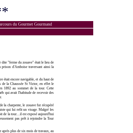
**
arcours du Gourmet Gourmand
e dite "ferme du zouave" était le lieu de
 prison d'Amboise traversant ainsi la
re était encore navigable, et du haut de
de la Chaussée St Victor, en effet le
en 1892 au sommet de la tour. Cette
b qui avait l'habitude de recevoir des
e.
e la charpente, le zouave fut récupéré
ste qui lui refit un visage. Malgré les
 de la tour....il est exposé aujourd'hui
reusement pas prêt à rejoindre la Tour
e après plus de six mois de travaux, au