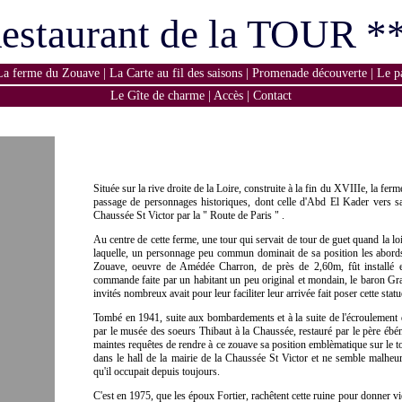
estaurant de la TOUR *
La ferme du Zouave
|
La Carte au fil des saisons
|
Promenade découverte
|
Le p
Le Gîte de charme
|
Accès
|
Contact
Située sur la rive droite de la Loire, construite à la fin du XVIIIe, la ferm
passage de personnages historiques, dont celle d'Abd El Kader vers sa
Chaussée St Victor par la " Route de Paris " .
Au centre de cette ferme, une tour qui servait de tour de guet quand la loi
laquelle, un personnage peu commun dominait de sa position les abords 
Zouave, oeuvre de Amédée Charron, de près de 2,60m, fût installé 
commande faite par un habitant un peu original et mondain, le baron Graë
invités nombreux avait pour leur faciliter leur arrivée fait poser cette statu
Tombé en 1941, suite aux bombardements et à la suite de l'écroulement d
par le musée des soeurs Thibaut à la Chaussée, restauré par le père ébéni
maintes requêtes de rendre à ce zouave sa position emblèmatique sur le toit
dans le hall de la mairie de la Chaussée St Victor et ne semble malheu
qu'il occupait depuis toujours.
C'est en 1975, que les époux Fortier, rachêtent cette ruine pour donner vi