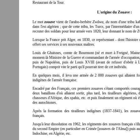
Restaurant de la Tour.
L'origine du Zouave :
Le mot
zouave
vient de l'arabo-berbère
Zwâwa, du
nom d'une tribu kab
dans l'est algérien ; que de cette tribu, les Turcs, par l'intermédiaire d
recruter des soldats pour leur armée vers 1820, leur donnant le nom de
Lorsque la France prit Alger, en 1830, ce représentant - dont l'histoire 
offert ses services à ses nouveaux maîtres.
Louis de Ghaisnes, comte de Bourmont (né et mort à Freigné, Maine-e
moment-là Ministre de la Guerre et commandant de l'armée d'occupation, 
puis de Napoléon, puis de Louis XVIII (avant de refuser d'obéir à Lo
Portugais) comprit vite le parti qu'il pourrait tirer de cet individu.
En quelques mois, il leva une armée de 2 000
zouaves
qui allaient f
indigènes de l'armée française.
Encadré par des Français, ces premiers zouaves s'étant comportés courage
deux bataillons d'où allaient sortir, plus tard, les tirailleurs algériens
chasseurs d'Afrique, des spahis, etc. et puis finalement un régiment où ét
des autochtones.
Après la formation des tirailleurs indigènes (1837-1841), les zoua
français.
Jusqu'à leur dissolution en 1962, les régiments des zouaves français s'il
du second Empire (en particulier en Crimée [zouaves de l'Alma]) puis a
Indochine, en Algérie, etc.